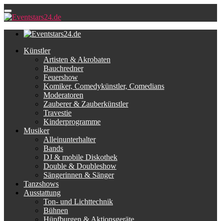
Künstler
Artisten & Akrobaten
Bauchredner
Feuershow
Komiker, Comedykünstler, Comedians
Moderatoren
Zauberer & Zauberkünstler
Travestie
Kinderprogramme
Musiker
Alleinunterhalter
Bands
DJ & mobile Diskothek
Double & Doubleshow
Sängerinnen & Sänger
Tanzshows
Ausstattung
Ton- und Lichttechnik
Bühnen
Hüpfburgen & Aktionsgeräte