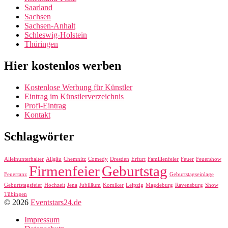
Saarland
Sachsen
Sachsen-Anhalt
Schleswig-Holstein
Thüringen
Hier kostenlos werben
Kostenlose Werbung für Künstler
Eintrag im Künstlerverzeichnis
Profi-Eintrag
Kontakt
Schlagwörter
Alleinunterhalter
Allgäu
Chemnitz
Comedy
Dresden
Erfurt
Familienfeier
Feuer
Feuershow
Firmenfeier
Geburtstag
Feuertanz
Geburtstagseinlage
Geburtstagsfeier
Hochzeit
Jena
Jubiläum
Komiker
Leipzig
Magdeburg
Ravensburg
Show
Tübingen
© 2026
Eventstars24.de
Impressum