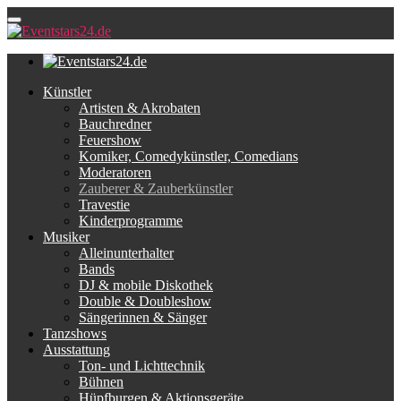
Künstler
Artisten & Akrobaten
Bauchredner
Feuershow
Komiker, Comedykünstler, Comedians
Moderatoren
Zauberer & Zauberkünstler
Travestie
Kinderprogramme
Musiker
Alleinunterhalter
Bands
DJ & mobile Diskothek
Double & Doubleshow
Sängerinnen & Sänger
Tanzshows
Ausstattung
Ton- und Lichttechnik
Bühnen
Hüpfburgen & Aktionsgeräte