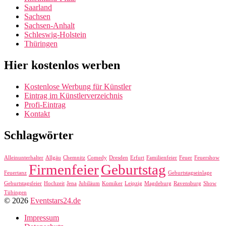
Saarland
Sachsen
Sachsen-Anhalt
Schleswig-Holstein
Thüringen
Hier kostenlos werben
Kostenlose Werbung für Künstler
Eintrag im Künstlerverzeichnis
Profi-Eintrag
Kontakt
Schlagwörter
Alleinunterhalter
Allgäu
Chemnitz
Comedy
Dresden
Erfurt
Familienfeier
Feuer
Feuershow
Firmenfeier
Geburtstag
Feuertanz
Geburtstagseinlage
Geburtstagsfeier
Hochzeit
Jena
Jubiläum
Komiker
Leipzig
Magdeburg
Ravensburg
Show
Tübingen
© 2026
Eventstars24.de
Impressum