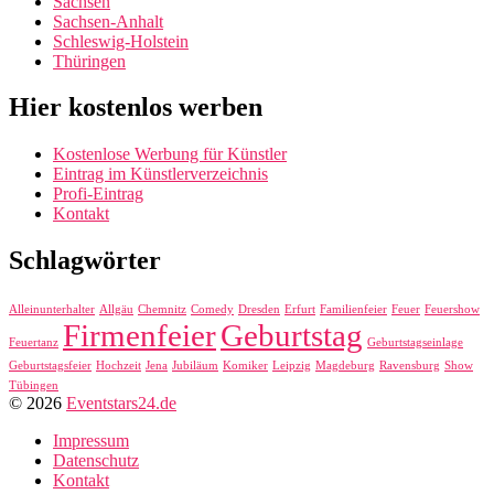
Sachsen
Sachsen-Anhalt
Schleswig-Holstein
Thüringen
Hier kostenlos werben
Kostenlose Werbung für Künstler
Eintrag im Künstlerverzeichnis
Profi-Eintrag
Kontakt
Schlagwörter
Alleinunterhalter
Allgäu
Chemnitz
Comedy
Dresden
Erfurt
Familienfeier
Feuer
Feuershow
Firmenfeier
Geburtstag
Feuertanz
Geburtstagseinlage
Geburtstagsfeier
Hochzeit
Jena
Jubiläum
Komiker
Leipzig
Magdeburg
Ravensburg
Show
Tübingen
© 2026
Eventstars24.de
Impressum
Datenschutz
Kontakt