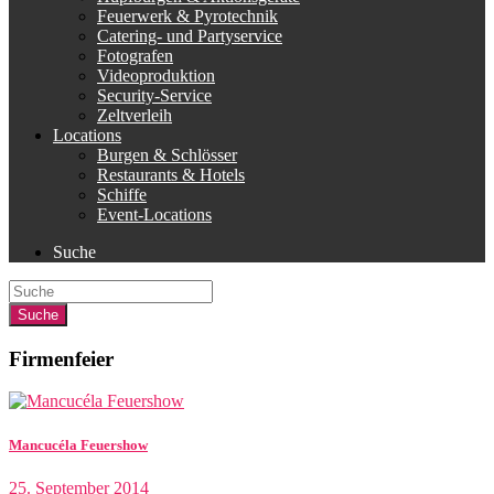
Feuerwerk & Pyrotechnik
Catering- und Partyservice
Fotografen
Videoproduktion
Security-Service
Zeltverleih
Locations
Burgen & Schlösser
Restaurants & Hotels
Schiffe
Event-Locations
Suche
Firmenfeier
Mancucéla Feuershow
25. September 2014