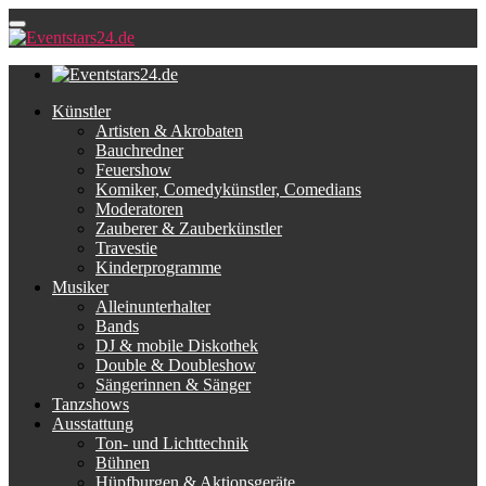
Künstler
Artisten & Akrobaten
Bauchredner
Feuershow
Komiker, Comedykünstler, Comedians
Moderatoren
Zauberer & Zauberkünstler
Travestie
Kinderprogramme
Musiker
Alleinunterhalter
Bands
DJ & mobile Diskothek
Double & Doubleshow
Sängerinnen & Sänger
Tanzshows
Ausstattung
Ton- und Lichttechnik
Bühnen
Hüpfburgen & Aktionsgeräte