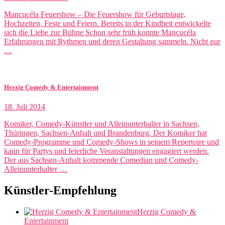
Mancucéla Feuershow – Die Feuershow für Geburtstage,
Hochzeiten, Feste und Feiern. Bereits in der Kindheit entwickelte
sich die Liebe zur Bühne Schon sehr früh konnte Mancucéla
Erfahrungen mit Rythmen und deren Gestaltung sammeln. Nicht nur
…
Herzig Comedy & Entertainment
18. Juli 2014
Komiker, Comedy-Künstler und Alleinunterhalter in Sachsen,
Thüringen, Sachsen-Anhalt und Brandenburg. Der Komiker hat
Comedy-Programme und Comedy-Shows in seinem Repertoire und
kann für Partys und feierliche Veranstaltungen engagiert werden.
Der aus Sachsen-Anhalt kommende Comedian und Comedy-
Alleinunterhalter …
Künstler-Empfehlung
Herzig Comedy &
Entertainment