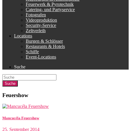
Feuerwerk & Pyrotechnik
Catering- und Partyservice
Fotografen
Videoproduktion
Security-Service
Zeltverleih
Locations
Burgen & Schlösser
Restaurants & Hotels
Schiffe
Event-Locations
Suche
Feuershow
Mancucéla Feuershow
25. September 2014