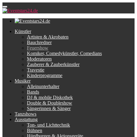
Künstler
Artisten & Akrobaten
Bauchredner
Feuershow
Komiker, Comedykünstler, Comedians
Moderatoren
Zauberer & Zauberkünstler
Travestie
Kinderprogramme
Musiker
Alleinunterhalter
Bands
DJ & mobile Diskothek
Double & Doubleshow
Sängerinnen & Sänger
Tanzshows
Ausstattung
Ton- und Lichttechnik
Bühnen
Hüpfburgen & Aktionsgeräte